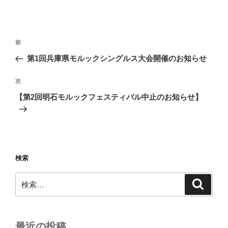
投
前
前
稿
の
第1回兵庫県モルックシングルス大会開催のお知らせ
ナ
投
ビ
稿
次
次
ゲ
の
【第2回明石モルックフェスティバル中止のお知らせ】
投
ー
稿
シ
ョ
ン
検索
検
検
索
索:
最近の投稿