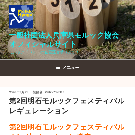
コ
ン
テ
ン
ツ
一般社団法人兵庫県モルック協会
へ
オフィシャルサイト
ス
モルックイベントの企画運営承ります！
キ
ッ
メニュー
プ
投
2026年6月28日
投稿者:
PHRK258113
稿
第2回明石モルックフェスティバル
日:
レギュレーション
第2回明石モルックフェスティバル