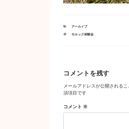
カ
アーカイブ
テ
タ
モルック体験会
ゴ
グ
リ
ー
コメントを残す
メールアドレスが公開されるこ
須項目です
コメント
※