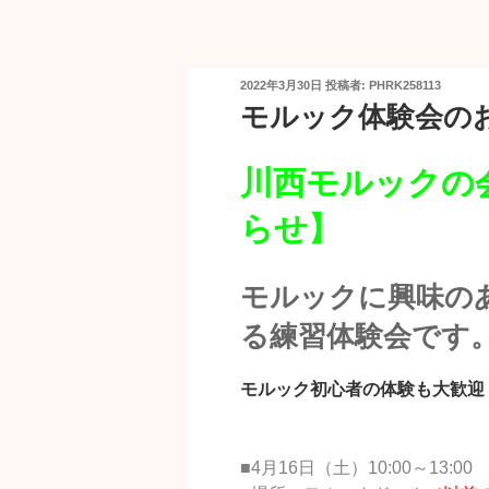
投
2022年3月30日
投稿者:
PHRK258113
稿
モルック体験会の
日:
川西モルックの
らせ】
モルックに興味の
る練習体験会です
モルック初心者の体験も大歓迎
■4月16日（土）10:00～13:00