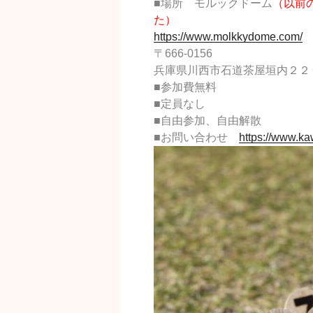
■場所 モルックドーム
（以前
た）
https://www.molkkydome.com/
〒666-0156
兵庫県川西市石道茶屋垣内２２
■参加費無料
■定員なし
■自由参加、自由解散
■お問い合わせ
https://www.ka