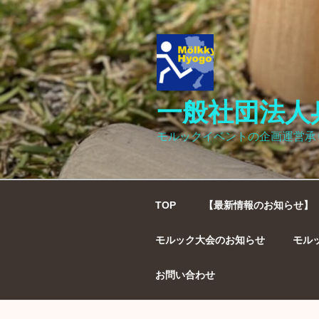
コ
ン
テ
ン
ツ
へ
一般社団法人
ス
キ
モルックイベントの企画運営承
ッ
プ
TOP
【最新情報のお知らせ】
モルック大会のお知らせ
モル
お問い合わせ