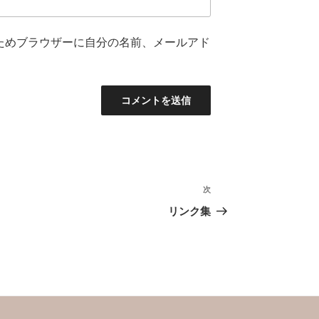
ためブラウザーに自分の名前、メールアド
次
次
の
リンク集
投
稿