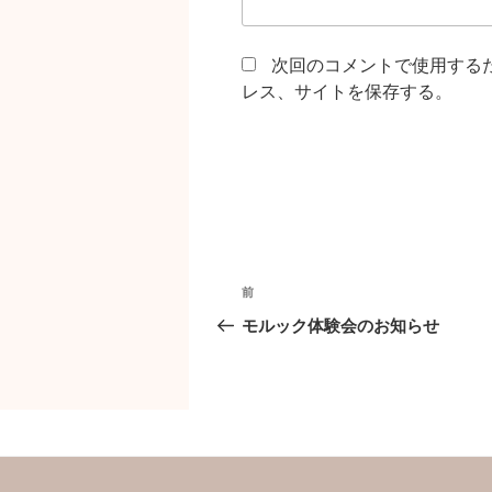
次回のコメントで使用する
レス、サイトを保存する。
投
前
前
稿
の
モルック体験会のお知らせ
投
ナ
稿
ビ
ゲ
ー