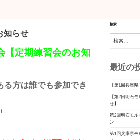
検索
お知らせ
検
索:
会【定期練習会のお知
最近の
ある方は誰でも参加でき
【第1回兵庫県
。
【第2回明石モ
せ】
！
第2回明石モル
ン
第1回兵庫県モ