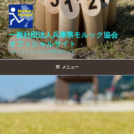
コ
ン
テ
ン
ツ
一般社団法人兵庫県モルック協会
へ
オフィシャルサイト
ス
モルックイベントの企画運営承ります！
キ
ッ
メニュー
プ