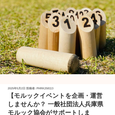
投
2025年5月2日
投稿者:
PHRK258113
稿
【モルックイベントを企画・運営
日:
しませんか？ 一般社団法人兵庫県
モルック協会がサポートしま