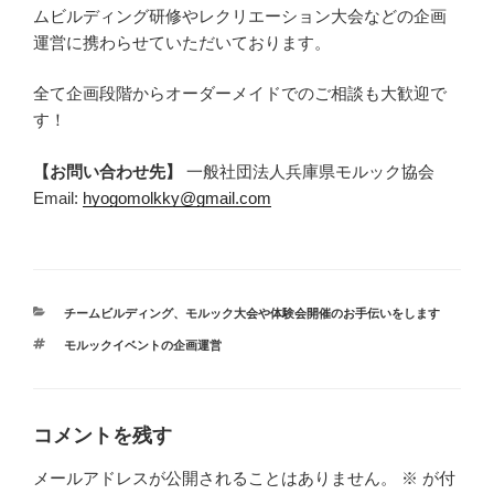
ムビルディング研修やレクリエーション大会などの企画
運営に携わらせていただいております。
全て企画段階からオーダーメイドでのご相談も大歓迎で
す！
【お問い合わせ先】
一般社団法人兵庫県モルック協会
Email:
hyogomolkky@gmail.com
カ
チームビルディング
、
モルック大会や体験会開催のお手伝いをします
テ
タ
モルックイベントの企画運営
ゴ
グ
リ
ー
コメントを残す
メールアドレスが公開されることはありません。
※
が付