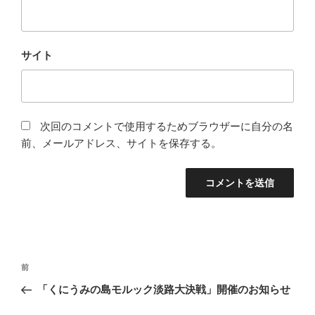
サイト
次回のコメントで使用するためブラウザーに自分の名
前、メールアドレス、サイトを保存する。
投
前
前
稿
の
「くにうみの島モルック淡路大決戦」開催のお知らせ
ナ
投