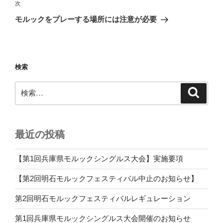
ビ
稿
次
次
ゲ
の
モルックをプレーする場所には注意が必要
投
ー
稿
シ
ョ
検索
ン
検
検
索
索:
最近の投稿
【第1回兵庫県モルックシングルス大会】実施要項
【第2回明石モルックフェスティバル中止のお知らせ】
第2回明石モルックフェスティバルレギュレーション
第1回兵庫県モルックシングルス大会開催のお知らせ